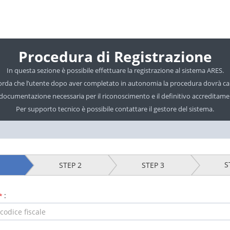
Procedura di Registrazione
In questa sezione è possibile effettuare la registrazione al sistema ARES.
corda che l’utente dopo aver completato in autonomia la procedura dovrà ca
 documentazione necessaria per il riconoscimento e il definitivo accreditame
Per supporto tecnico è possibile contattare il gestore del sistema.
S
STEP 2
STEP 3
:
*