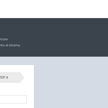
ricare
nto al sistema.
TEP 4