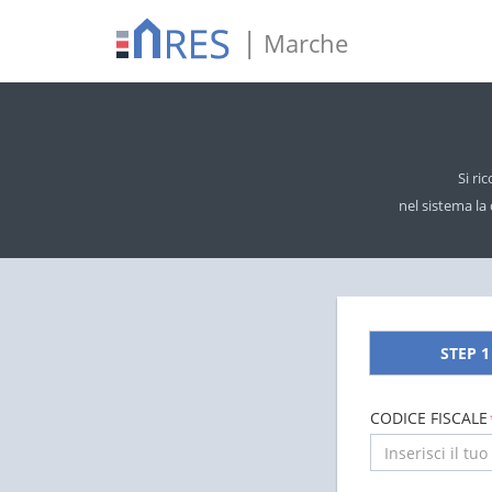
|
Marche
Si ri
nel sistema la
STEP 1
CODICE FISCALE